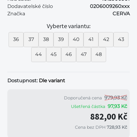
Dodavatelské číslo
0206009260xxx
Značka
CERVA
Vyberte variantu:
36
37
38
39
40
41
42
43
44
45
46
47
48
Dostupnost:
Dle variant
979,93 Kč
Doporučená cena
97,93 Kč
Ušetřená částka
882,00 Kč
Cena bez DPH
728,93 Kč