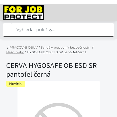
/
PRACOVNÍ OBUV
/
Sandály pracovní / bezpečnostní
/
Nazouváky
/
HYGOSAFE OB ESD SR pantofel černá
CERVA HYGOSAFE OB ESD SR
pantofel černá
Novinka