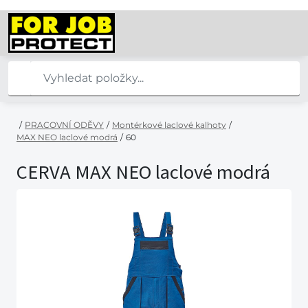
/
PRACOVNÍ ODĚVY
/
Montérkové laclové kalhoty
/
MAX NEO laclové modrá
/
60
CERVA MAX NEO laclové modrá