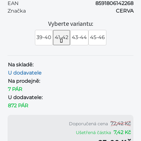
EAN
8591806142268
Značka
CERVA
Vyberte variantu:
39-40
41-42
43-44
45-46
Na skladě:
U dodavatele
Na prodejně:
7 PÁR
U dodavatele:
872 PÁR
72,42 Kč
Doporučená cena
7,42 Kč
Ušetřená částka