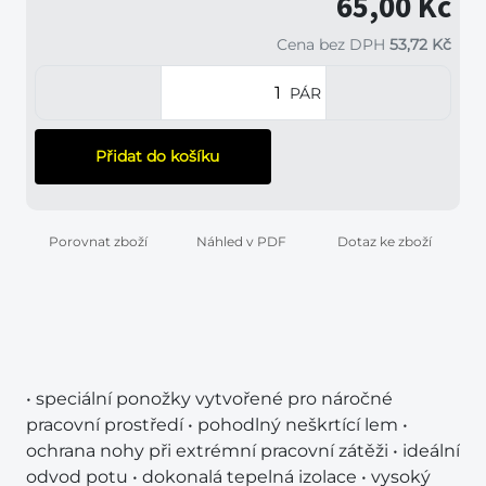
65,00 Kč
Cena bez DPH
53,72 Kč
PÁR
Přidat do košíku
Porovnat zboží
Náhled v PDF
Dotaz ke zboží
• speciální ponožky vytvořené pro náročné
pracovní prostředí • pohodlný neškrtící lem •
ochrana nohy při extrémní pracovní zátěži • ideální
odvod potu • dokonalá tepelná izolace • vysoký