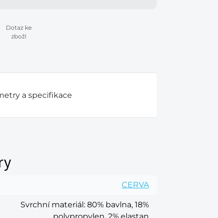
Dotaz ke
zboží
etry a specifikace
ry
CERVA
Svrchní materiál
: 80% bavlna, 18%
polypropylen, 2% elastan