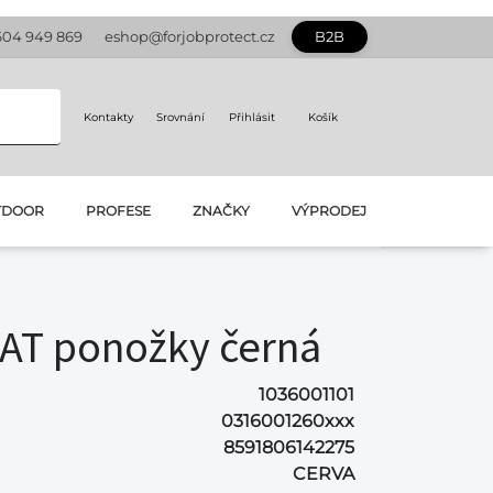
604 949 869
eshop@forjobprotect.cz
B2B
Kontakty
Srovnání
Přihlásit
Košík
TDOOR
PROFESE
ZNAČKY
VÝPRODEJ
AT ponožky černá
1036001101
0316001260xxx
8591806142275
CERVA