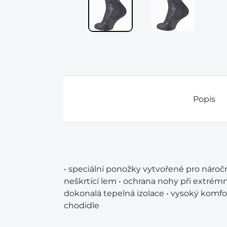
Popis
• speciální ponožky vytvořené pro nároč
neškrtící lem • ochrana nohy při extrémní
dokonalá tepelná izolace • vysoký komfor
chodidle