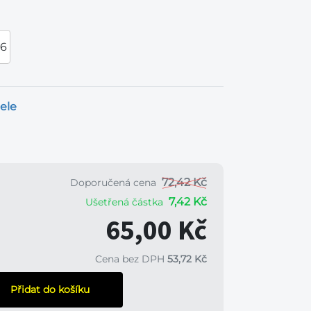
46
ele
72,42 Kč
Doporučená cena
7,42 Kč
Ušetřená částka
65,00 Kč
Cena bez DPH
53,72 Kč
Přidat do košíku