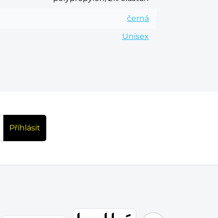
černá
Unisex
Příhlásit