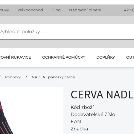
louvy
Velkoobchod
Blog
Náhradní plnění
+420 
OVNÍ RUKAVICE
OCHRANNÉ POMŮCKY
DOPLŇKY
OU
/
Ponožky
/
NADLAT ponožky černá
CERVA NADL
Kód zboží
Dodavatelské číslo
EAN
Značka