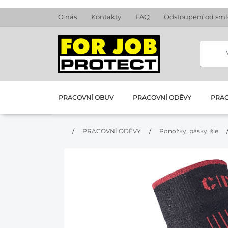
O nás
Kontakty
FAQ
Odstoupení od sm
PRACOVNÍ OBUV
PRACOVNÍ ODĚVY
PRAC
/
PRACOVNÍ ODĚVY
/
Ponožky, pásky, šle