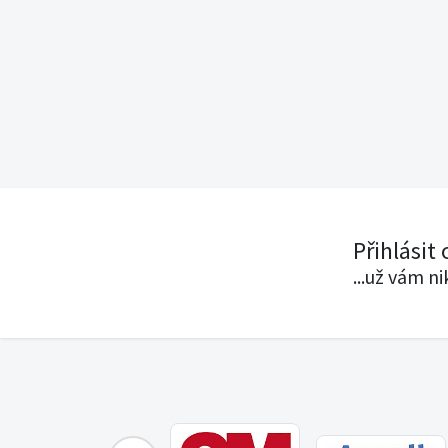
Přihlásit
...už vám n