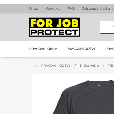
O nás
Kontakty
FAQ
Odstoupení od sm
PRACOVNÍ OBUV
PRACOVNÍ ODĚVY
PRAC
/
PRACOVNÍ ODĚVY
/
Trička, košile
/
Tri