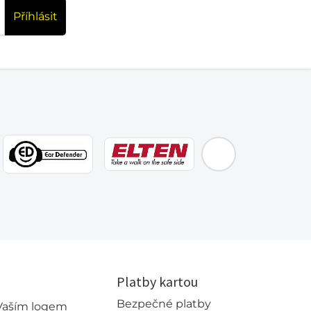
Příhlásit
EMOS
Platby kartou
Bezpečné platby
 Vaším logem