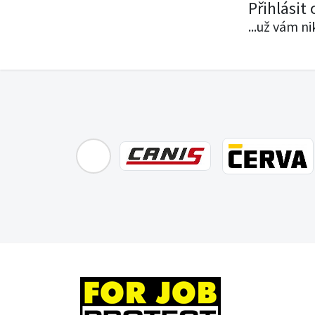
Přihlásit
...už vám n