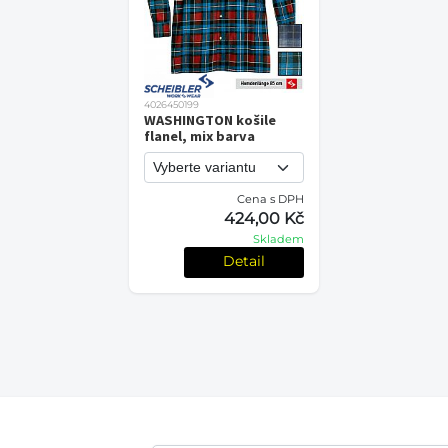
4026450199
WASHINGTON košile
flanel, mix barva
Cena s DPH
424,00 Kč
Skladem
Detail