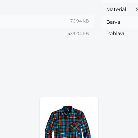
Materiál
76,94 kB
Barva
Pohlaví
439,04 kB