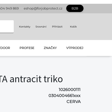
604 949 869
eshop@forjobprotect.cz
B2B
Kontakty
Srovnání
Přihlásit
Košík
TDOOR
PROFESE
ZNAČKY
VÝPRODEJ
 antracit triko
1026000111
0304004661xxx
CERVA