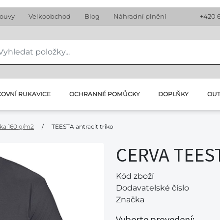
louvy
Velkoobchod
Blog
Náhradní plnění
+420 
OVNÍ RUKAVICE
OCHRANNÉ POMŮCKY
DOPLŇKY
OU
čka 160 g/m2
/
TEESTA antracit triko
CERVA TEESTA
Kód zboží
Dodavatelské číslo
Značka
Vyberte provedení: