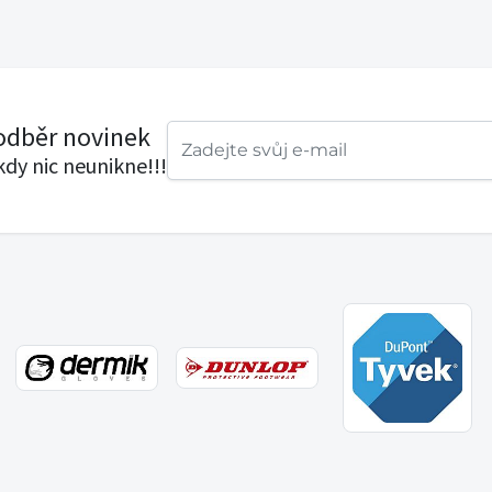
 odběr novinek
ikdy nic neunikne!!!