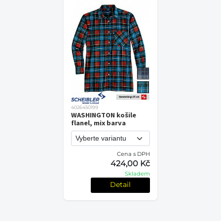
4026450199
WASHINGTON košile
flanel, mix barva
Cena s DPH
424,00 Kč
Skladem
Detail