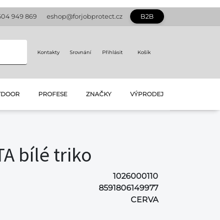
604 949 869
eshop@forjobprotect.cz
B2B
Kontakty
Srovnání
Přihlásit
Košík
TDOOR
PROFESE
ZNAČKY
VÝPRODEJ
 bílé triko
1026000110
8591806149977
CERVA