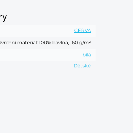
ry
CERVA
Svrchní materiál
: 100% bavlna, 160 g/m²
bílá
Dětské