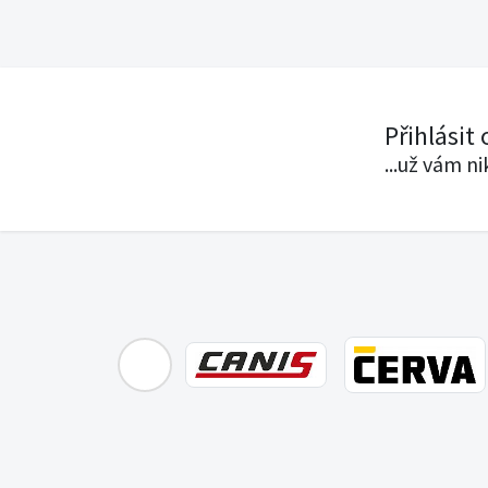
Přihlásit
...už vám n