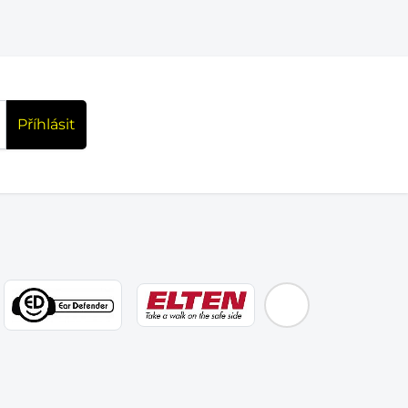
Příhlásit
EMOS