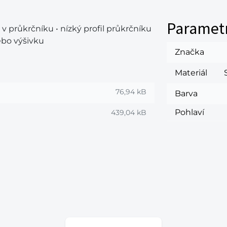
Paramet
 v průkrčníku • nízký profil průkrčníku
ebo výšivku
Značka
Materiál
76,94 kB
Barva
Pohlaví
439,04 kB