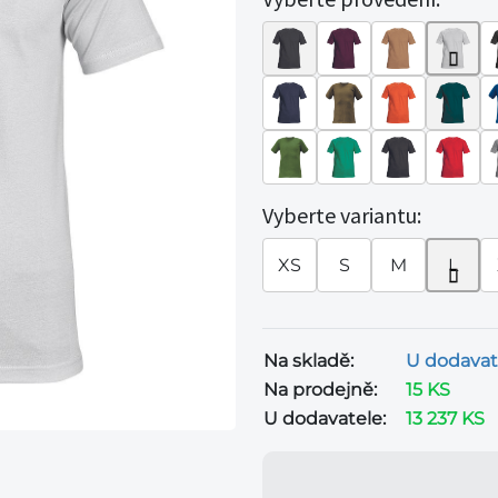
Vyberte variantu:
XS
S
M
L
Na skladě:
U dodavat
Na prodejně:
15 KS
U dodavatele:
13 237 KS