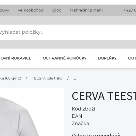
louvy
Velkoobchod
Blog
Náhradní plnění
+420 
OVNÍ RUKAVICE
OCHRANNÉ POMŮCKY
DOPLŇKY
OU
čka 160 g/m2
/
TEESTA bílé triko
/
L
CERVA TEESTA
Kód zboží
EAN
Značka
Vyberte provedení: