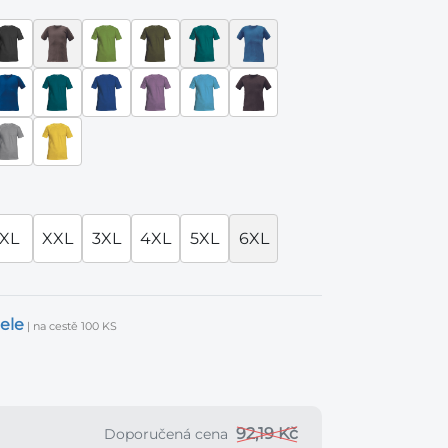
XL
XXL
3XL
4XL
5XL
6XL
ele
| na cestě 100 KS
92,19 Kč
Doporučená cena