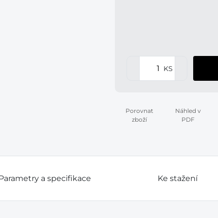
KS
Porovnat
Náhled v
zboží
PDF
Parametry a specifikace
Ke stažení