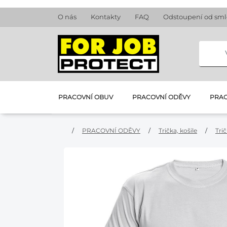
O nás
Kontakty
FAQ
Odstoupení od sm
PRACOVNÍ OBUV
PRACOVNÍ ODĚVY
PRAC
/
PRACOVNÍ ODĚVY
/
Trička, košile
/
Tri