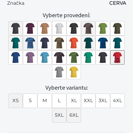
Značka
CERVA
Vyberte provedení:
Vyberte variantu:
XS
S
M
L
XL
XXL
3XL
4XL
5XL
6XL