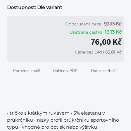
Dostupnost:
Dle variant
92,13 Kč
Doporučená cena
16,13 Kč
Ušetřená částka
76,00 Kč
Cena bez DPH
62,81 Kč
Porovnat zboží
Náhled v PDF
Dotaz ke zboží
• tričko s krátkým rukávem • 5% elastanu v
průkrčníku • nízký profil průkrčníku sportovního
typu • vhodné pro potisk nebo výšivku