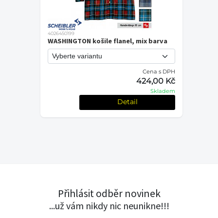
4026450199
WASHINGTON košile flanel, mix barva
Cena s DPH
424,00 Kč
Skladem
Detail
Přihlásit odběr novinek
...už vám nikdy nic neunikne!!!