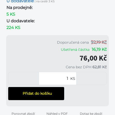
U dodavatele
| na cestě 3 KS
Na prodejně:
5 KS
U dodavatele:
224 KS
92,19 Kč
Doporučená cena
16,19 Kč
Ušetřená částka
76,00 Kč
Cena bez DPH
62,81 Kč
KS
Přidat do košíku
Porovnat zboží
Náhled v PDF
Dotaz ke zboží