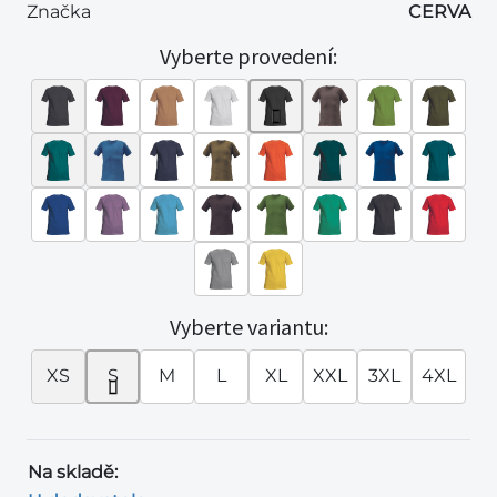
Značka
CERVA
Vyberte provedení:
Vyberte variantu:
XS
S
M
L
XL
XXL
3XL
4XL
Na skladě: