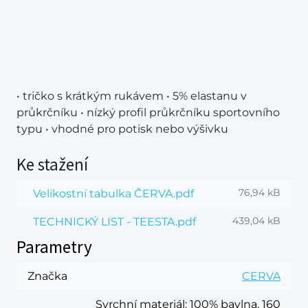
• tričko s krátkým rukávem • 5% elastanu v
průkrčníku • nízký profil průkrčníku sportovního
typu • vhodné pro potisk nebo výšivku
Ke stažení
76,94 kB
Velikostní tabulka ČERVA.pdf
439,04 kB
TECHNICKÝ LIST - TEESTA.pdf
Parametry
Značka
CERVA
Svrchní materiál
: 100% bavlna, 160