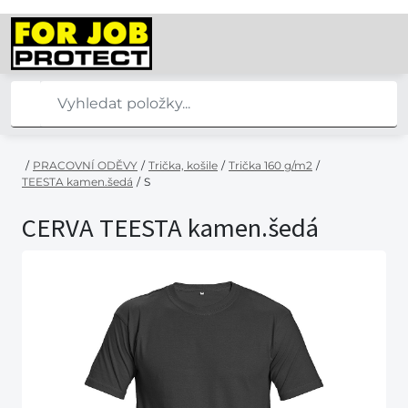
/
PRACOVNÍ ODĚVY
/
Trička, košile
/
Trička 160 g/m2
/
TEESTA kamen.šedá
/
S
CERVA TEESTA kamen.šedá