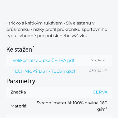
• tričko s krátkým rukávem • 5% elastanu v
průkrčníku • nízký profil průkrčníku sportovního
typu • vhodné pro potisk nebo výšivku
Ke stažení
76,94 kB
Velikostní tabulka ČERVA.pdf
439,04 kB
TECHNICKÝ LIST - TEESTA.pdf
Parametry
Značka
CERVA
Svrchní materiál
: 100% bavlna, 160
Materiál
g/m²