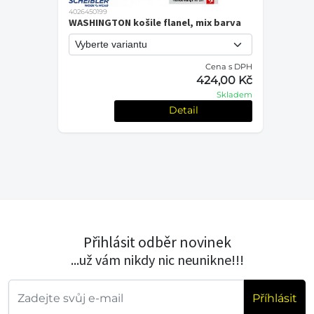
4026450199
WASHINGTON košile flanel, mix barva
Cena s DPH
424,00 Kč
Skladem
Detail
Přihlásit odběr novinek
...už vám nikdy nic neunikne!!!
Příhlásit