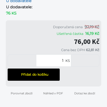
U dodavatele
U dodavatele:
76 KS
92,19 Kč
Doporučená cena
16,19 Kč
Ušetřená částka
76,00 Kč
Cena bez DPH
62,81 Kč
KS
Přidat do košíku
Porovnat zboží
Náhled v PDF
Dotaz ke zboží