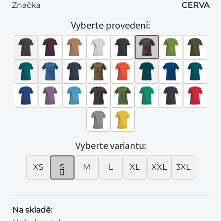
Značka
CERVA
Vyberte provedení:
Vyberte variantu:
XS
S
M
L
XL
XXL
3XL
Na skladě: