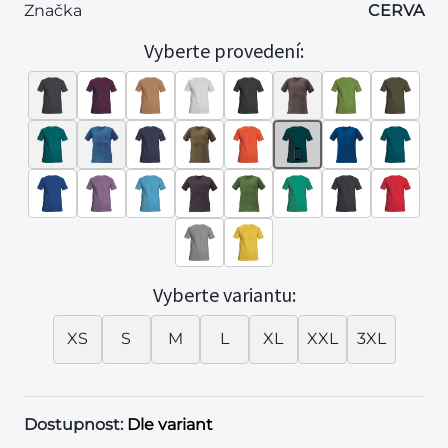
Značka
CERVA
Vyberte provedení:
Vyberte variantu:
XS
S
M
L
XL
XXL
3XL
Dostupnost:
Dle variant