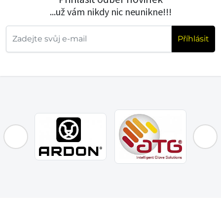
...už vám nikdy nic neunikne!!!
Příhlásit