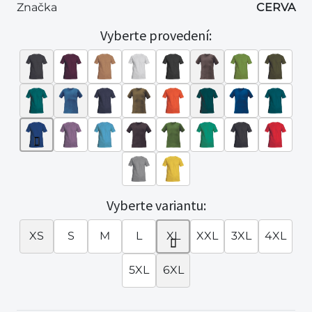
Značka
CERVA
Vyberte provedení:
Vyberte variantu:
XS
S
M
L
XL
XXL
3XL
4XL
5XL
6XL