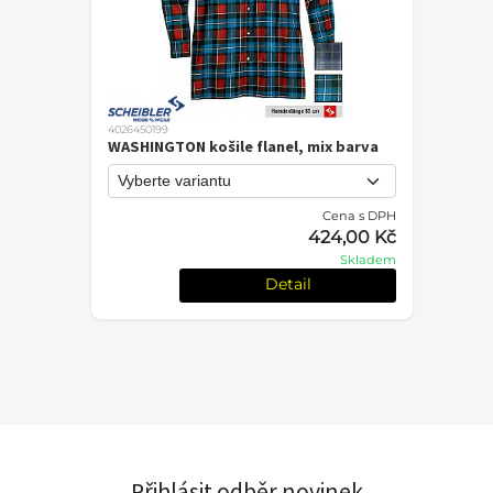
4026450199
WASHINGTON košile flanel, mix barva
Cena s DPH
424,00 Kč
Skladem
Detail
Přihlásit odběr novinek