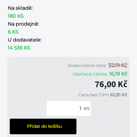
Na skladě:
180 KS
Na prodejně:
6 KS
U dodavatele:
14 536 KS
92,19 Kč
Doporučená cena
16,19 Kč
Ušetřená částka
76,00 Kč
Cena bez DPH
62,81 Kč
KS
Přidat do košíku