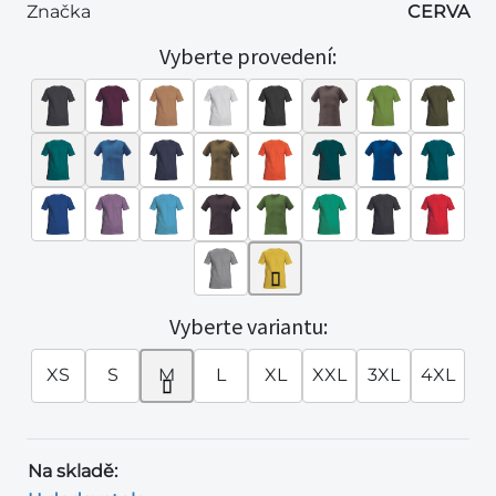
Značka
CERVA
Vyberte provedení:
Vyberte variantu:
XS
S
M
L
XL
XXL
3XL
4XL
Na skladě: