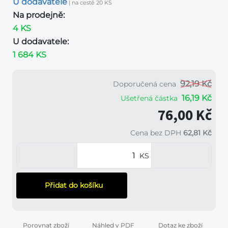
U dodavatele
| na cestě 20 KS
Na prodejně:
4 KS
U dodavatele:
1 684 KS
92,19 Kč
Doporučená cena
16,19 Kč
Ušetřená částka
76,00 Kč
Cena bez DPH
62,81 Kč
KS
Přidat do košíku
Porovnat zboží
Náhled v PDF
Dotaz ke zboží