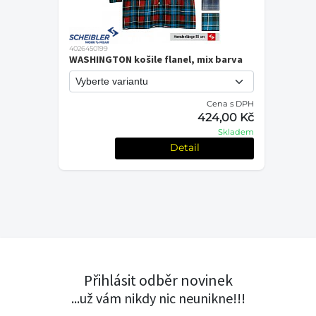
4026450199
WASHINGTON košile flanel, mix barva
Cena s DPH
424,00 Kč
Skladem
Detail
Přihlásit odběr novinek
...už vám nikdy nic neunikne!!!