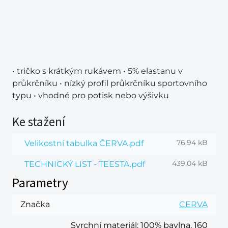
• tričko s krátkým rukávem • 5% elastanu v
průkrčníku • nízký profil průkrčníku sportovního
typu • vhodné pro potisk nebo výšivku
Ke stažení
76,94 kB
Velikostní tabulka ČERVA.pdf
439,04 kB
TECHNICKÝ LIST - TEESTA.pdf
Parametry
Značka
CERVA
Svrchní materiál
: 100% bavlna, 160