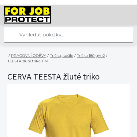
/
PRACOVNÍ ODĚVY
/
Trička, košile
/
Trička 160 g/m2
/
TEESTA žluté triko
/
M
CERVA TEESTA žluté triko