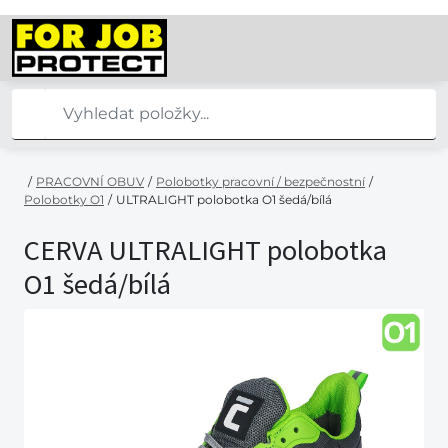
/
PRACOVNÍ OBUV
/
Polobotky pracovní / bezpečnostní
/
Polobotky O1
/
ULTRALIGHT polobotka O1 šedá/bílá
CERVA ULTRALIGHT polobotka
O1 šedá/bílá