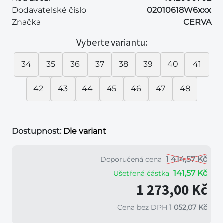
Dodavatelské číslo
02010618W6xxx
Značka
CERVA
Vyberte variantu:
34
35
36
37
38
39
40
41
42
43
44
45
46
47
48
Dostupnost:
Dle variant
1 414,57 Kč
Doporučená cena
141,57 Kč
Ušetřená částka
1 273,00 Kč
Cena bez DPH
1 052,07 Kč