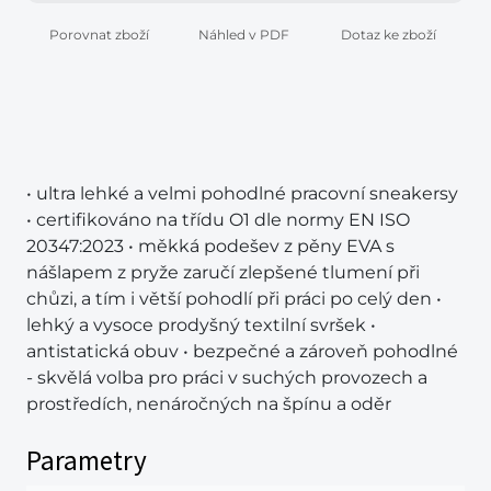
Porovnat zboží
Náhled v PDF
Dotaz ke zboží
• ultra lehké a velmi pohodlné pracovní sneakersy
• certifikováno na třídu O1 dle normy EN ISO
20347:2023 • měkká podešev z pěny EVA s
nášlapem z pryže zaručí zlepšené tlumení při
chůzi, a tím i větší pohodlí při práci po celý den •
lehký a vysoce prodyšný textilní svršek •
antistatická obuv • bezpečné a zároveň pohodlné
- skvělá volba pro práci v suchých provozech a
prostředích, nenáročných na špínu a oděr
Parametry