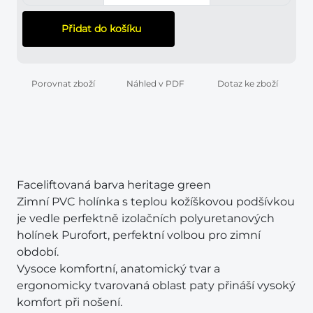
Přidat do košíku
Porovnat zboží
Náhled v PDF
Dotaz ke zboží
Faceliftovaná barva heritage green
Zimní PVC holínka s teplou kožíškovou podšívkou
je vedle perfektně izolačních polyuretanových
holínek Purofort, perfektní volbou pro zimní
období.
Vysoce komfortní, anatomický tvar a
ergonomicky tvarovaná oblast paty přináší vysoký
komfort při nošení.