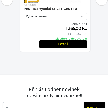
2215602001
PROFESS vysoká S3 CI TIGROTTO
Cena s DPH
PH
1 365,00 Kč
č
1 606,42 Kč
Kč
Skladem u dodavatele
le
Detail
Přihlásit odběr novinek
...už vám nikdy nic neunikne!!!