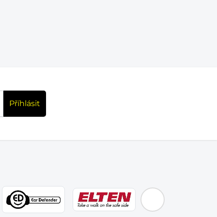
Příhlásit
EMOS