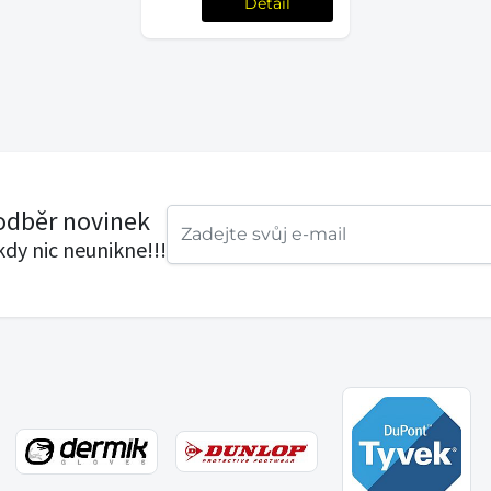
Detail
 odběr novinek
ikdy nic neunikne!!!