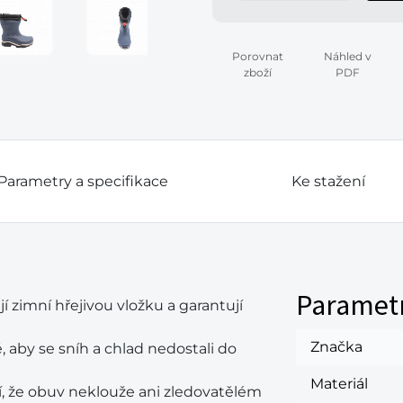
Porovnat
Náhled v
zboží
PDF
Parametry a specifikace
Ke stažení
Paramet
 zimní hřejivou vložku a garantují
Značka
 aby se sníh a chlad nedostali do
Materiál
tí, že obuv neklouže ani zledovatělém