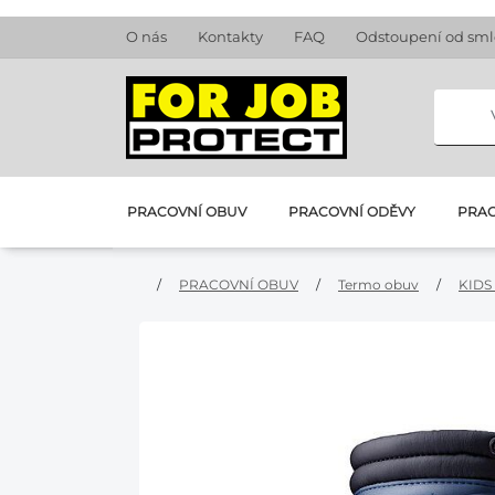
O nás
Kontakty
FAQ
Odstoupení od sm
PRACOVNÍ OBUV
PRACOVNÍ ODĚVY
PRAC
/
PRACOVNÍ OBUV
/
Termo obuv
/
KIDS