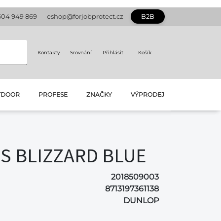
604 949 869
eshop@forjobprotect.cz
B2B
Kontakty
Srovnání
Přihlásit
Košík
TDOOR
PROFESE
ZNAČKY
VÝPRODEJ
S BLIZZARD BLUE
2018509003
8713197361138
DUNLOP