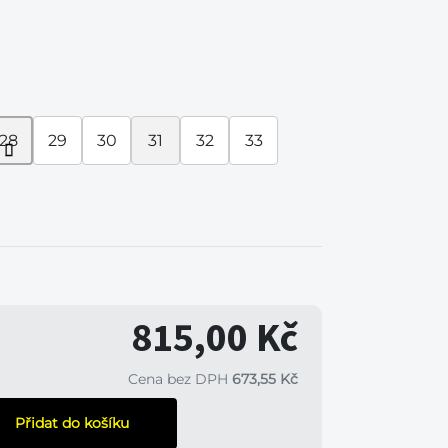
28
29
30
31
32
33
815,00 Kč
Cena bez DPH
673,55 Kč
Přidat do košíku