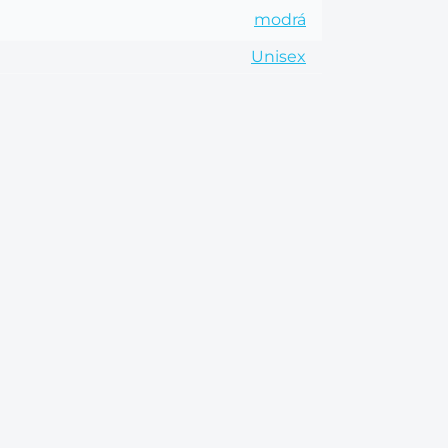
modrá
Unisex