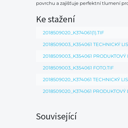
povrchu a zajišťuje perfektní tlumení pr
Ke stažení
2018509020_K374061(1).TIF
2018509003_K354061 TECHNICKÝ LI
2018509003_K354061 PRODUKTOVÝ L
2018509003_K354061 FOTO.TIF
2018509020_K374061 TECHNICKÝ LIS
2018509020_K374061 PRODUKTOVÝ L
Související