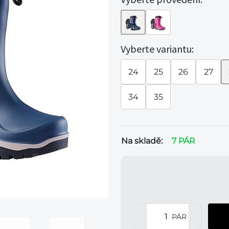
Vyberte variantu:
24
25
26
27
34
35
Na skladě:
7 PÁR
PÁR