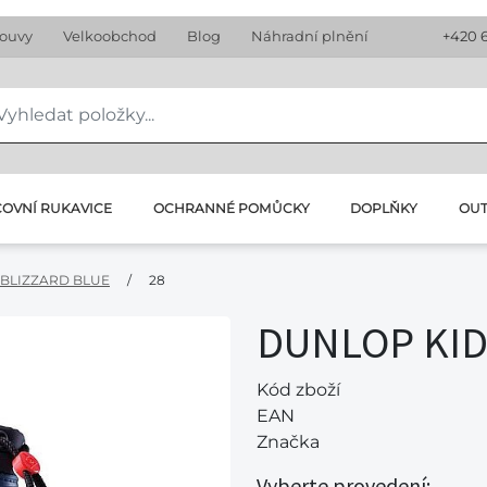
louvy
Velkoobchod
Blog
Náhradní plnění
+420 
OVNÍ RUKAVICE
OCHRANNÉ POMŮCKY
DOPLŇKY
OU
 BLIZZARD BLUE
/
28
DUNLOP KID
Kód zboží
EAN
Značka
Vyberte provedení: