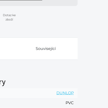
Dotaz ke
zboží
Související
ry
DUNLOP
PVC