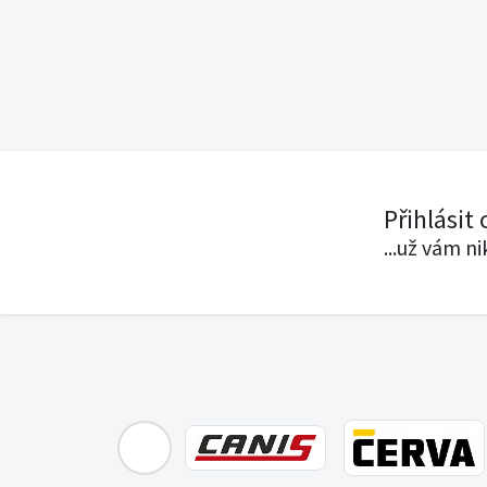
Přihlásit
...už vám n