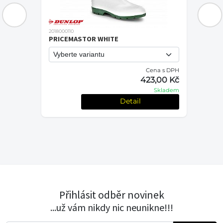
2018000110
PRICEMASTOR WHITE
Cena s DPH
PH
423,00 Kč
č
Skladem
em
Detail
Přihlásit odběr novinek
...už vám nikdy nic neunikne!!!