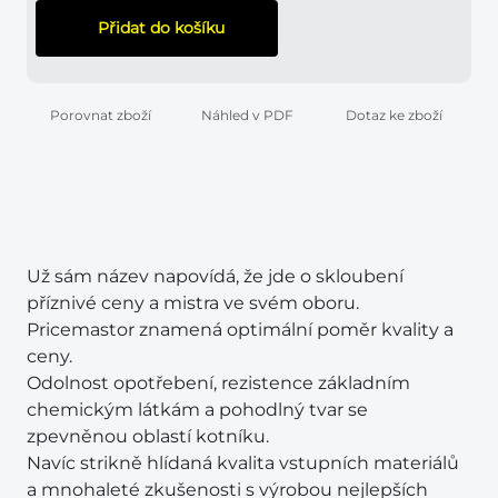
Přidat do košíku
Porovnat zboží
Náhled v PDF
Dotaz ke zboží
Už sám název napovídá, že jde o skloubení
příznivé ceny a mistra ve svém oboru.
Pricemastor znamená optimální poměr kvality a
ceny.
Odolnost opotřebení, rezistence základním
chemickým látkám a pohodlný tvar se
zpevněnou oblastí kotníku.
Navíc strikně hlídaná kvalita vstupních materiálů
a mnohaleté zkušenosti s výrobou nejlepších