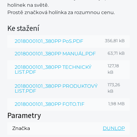
holínek na světě.
Prostě značková holínka za rozumnou cenu.
Ke stažení
356,81 kB
2018000101_380PP PoS.PDF
63,71 kB
2018000101_380PP MANUÁL.PDF
127,18
2018000101_380PP TECHNICKÝ
LIST.PDF
kB
173,26
2018000101_380PP PRODUKTOVÝ
LIST.PDF
kB
1,98 MB
2018000101_380PP FOTO.TIF
Parametry
Značka
DUNLOP