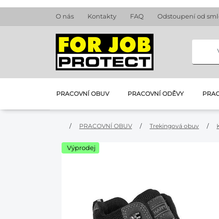
O nás
Kontakty
FAQ
Odstoupení od sm
PRACOVNÍ OBUV
PRACOVNÍ ODĚVY
PRAC
/
PRACOVNÍ OBUV
/
Trekingová obuv
/
Výprodej