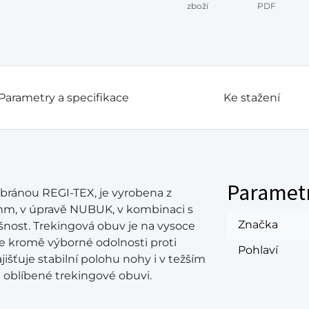
zboží
PDF
Parametry a specifikace
Ke stažení
Paramet
ánou REGI-TEX, je vyrobena z
0 mm, v úpravě NUBUK, v kombinaci s
Značka
šnost. Trekingová obuv je na vysoce
e kromě výborné odolnosti proti
Pohlaví
išťuje stabilní polohu nohy i v težším
i oblíbené trekingové obuvi.