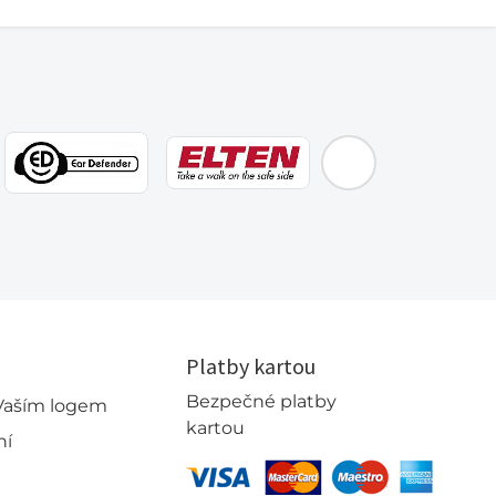
EMOS
Platby kartou
Bezpečné platby
 Vaším logem
kartou
ní