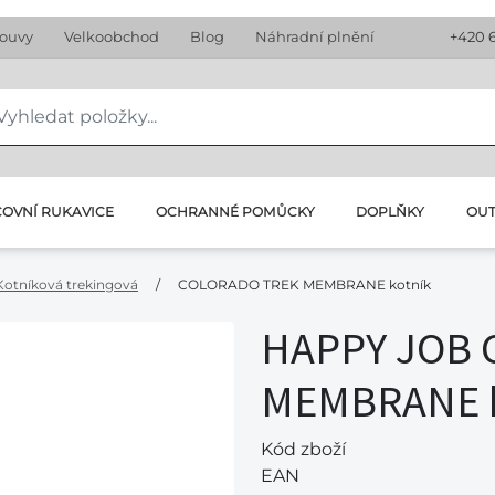
louvy
Velkoobchod
Blog
Náhradní plnění
+420 
OVNÍ RUKAVICE
OCHRANNÉ POMŮCKY
DOPLŇKY
OU
Kotníková trekingová
/
COLORADO TREK MEMBRANE kotník
HAPPY JOB 
MEMBRANE k
Kód zboží
EAN