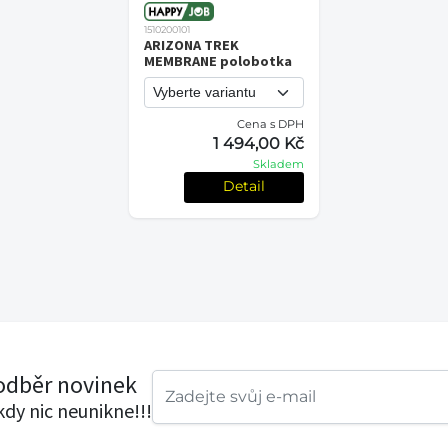
1510200101
ARIZONA TREK
MEMBRANE polobotka
Cena s DPH
1 494,00 Kč
Skladem
Detail
 odběr novinek
ikdy nic neunikne!!!