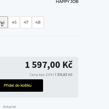
HAPPY JOB
44
45
47
48
1 597,00 Kč
Cena bez DPH
1 319,83 Kč
Přidat do košíku
Dotaz ke