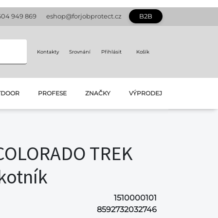
604 949 869
eshop@forjobprotect.cz
B2B
Kontakty
Srovnání
Přihlásit
Košík
TDOOR
PROFESE
ZNAČKY
VÝPRODEJ
COLORADO TREK
otník
1510000101
8592732032746