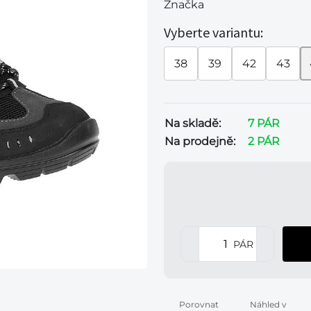
Značka
Vyberte variantu:
38
39
42
43
Na skladě:
7 PÁR
Na prodejně:
2 PÁR
PÁR
Porovnat
Náhled v