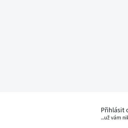
Přihlásit
...už vám n