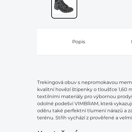
Popis
Trekingová obuv s nepromokavou membr
kvalitní hovězí štípenky o tloušťce 1,6
textilními materiály pro výbornou prody
odolné podešvi VIMBRAM, která vykazuj
oděru také perfektní tlumení nárazů a zaj
terénu. Střih vychází z prověřené a velm