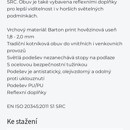
SRC. Obuv je také vybavena reflexními doplňky
pro lepší viditelnost i v horších světelných
podmínkách.
Vrchový materiál: Barton print hovězinová useň
1,8 - 2,0 mm
Tradiční kotníková obuv do vnitřních i venkovních
provozů
Světlá podešev nezanechává stopy na podlaze
S ocelovou bezpečnostní tužinkou
Podešev je antistatický, olejivzdorný a odolný
proti uklouznutí
Podešev PU/PU
Reflexní doplňky
EN ISO 20345:2011 S1 SRC
Ke stažení