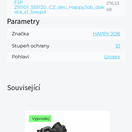
FJP
276,53
Z91101_555120_CZ_dec_HappyJob_dak
kB
ota_s1_low.pd
Parametry
Značka
HAPPY JOB
Stupeň ochrany
S1
Pohlaví
Unisex
Související
Výprodej