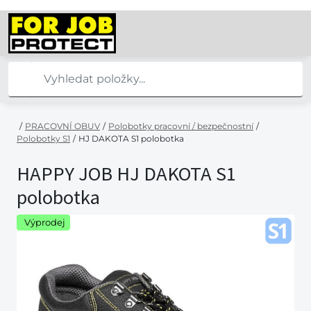
/
PRACOVNÍ OBUV
/
Polobotky pracovní / bezpečnostní
/
Polobotky S1
/
HJ DAKOTA S1 polobotka
HAPPY JOB HJ DAKOTA S1
polobotka
Výprodej