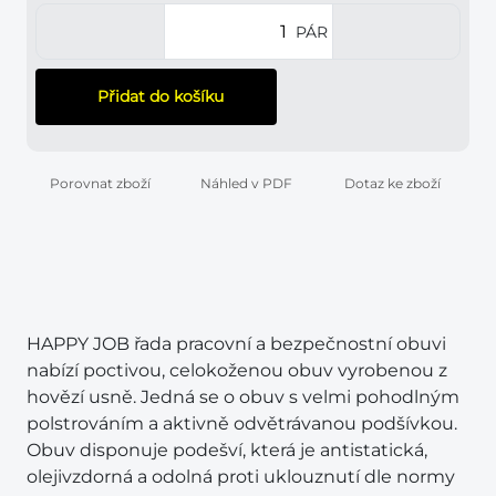
PÁR
Přidat do košíku
Porovnat zboží
Náhled v PDF
Dotaz ke zboží
HAPPY JOB řada pracovní a bezpečnostní obuvi
nabízí poctivou, celokoženou obuv vyrobenou z
hovězí usně. Jedná se o obuv s velmi pohodlným
polstrováním a aktivně odvětrávanou podšívkou.
Obuv disponuje podešví, která je antistatická,
olejivzdorná a odolná proti uklouznutí dle normy