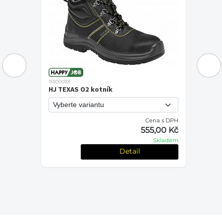
1511000101
HJ TEXAS O2 kotník
Cena s DPH
PH
555,00 Kč
č
Skladem
em
Detail