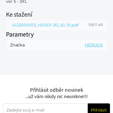
vel. S - 3XL
Ke stažení
158,11 kB
4123000103_H21501-30, 20, 10.pdf
Parametry
Značka
HEROCK
Přihlásit odběr novinek
...už vám nikdy nic neunikne!!!
Příhlásit