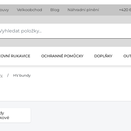
louvy
Velkoobchod
Blog
Náhradní plnění
+420 
OVNÍ RUKAVICE
OCHRANNÉ POMŮCKY
DOPLŇKY
OU
vy
/
HV bundy
dy
kové