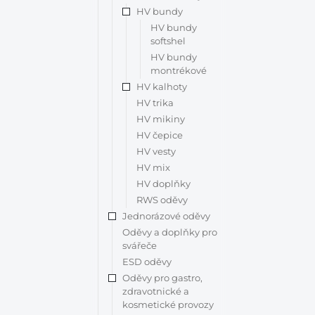
HV bundy
HV bundy
softshel
HV bundy
montrékové
HV kalhoty
HV trika
HV mikiny
HV čepice
HV vesty
HV mix
HV doplňky
RWS oděvy
Jednorázové oděvy
Oděvy a doplňky pro
svářeče
ESD oděvy
Oděvy pro gastro,
zdravotnické a
kosmetické provozy