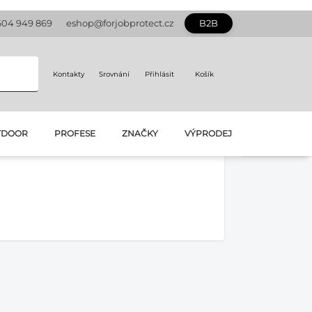
604 949 869
eshop@forjobprotect.cz
B2B
Kontakty
Srovnání
Přihlásit
Košík
TDOOR
PROFESE
ZNAČKY
VÝPRODEJ