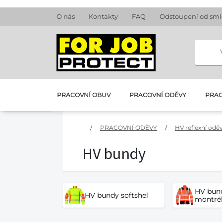
O nás
Kontakty
FAQ
Odstoupení od sm
PRACOVNÍ OBUV
PRACOVNÍ ODĚVY
PRAC
/
PRACOVNÍ ODĚVY
/
HV reflexní odě
HV bundy
HV bun
HV bundy softshel
montré