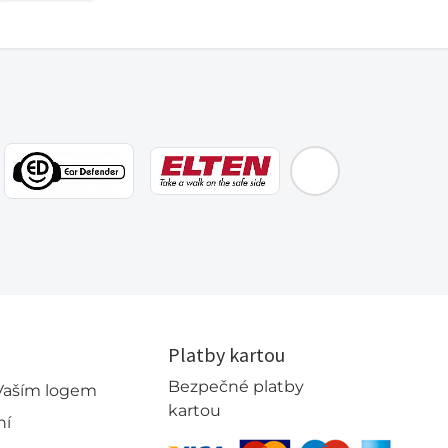
EMOS
Platby kartou
Bezpečné platby
 Vaším logem
kartou
ní