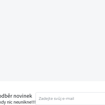
 odběr novinek
ikdy nic neunikne!!!