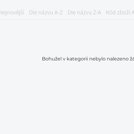
Nejnovější
Dle názvu A-Z
Dle názvu Z-A
Kód zboží 
Bohužel v kategorii nebylo nalezeno ž