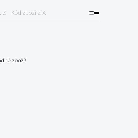
A-Z
Kód zboží Z-A
ádné zboží!