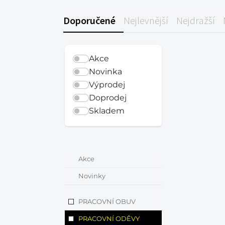
Doporučené
Nejlevnější
Nejdražší
Akce
Novinka
Výprodej
Doprodej
Skladem
Akce
Novinky
PRACOVNÍ OBUV
PRACOVNÍ ODĚVY