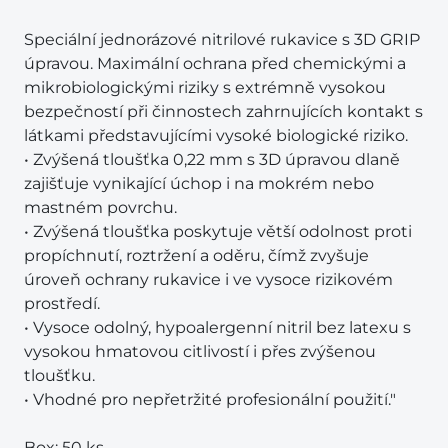
Speciální jednorázové nitrilové rukavice s 3D GRIP
úpravou. Maximální ochrana před chemickými a
mikrobiologickými riziky s extrémně vysokou
bezpečností při činnostech zahrnujících kontakt s
látkami představujícími vysoké biologické riziko.
• Zvýšená tloušťka 0,22 mm s 3D úpravou dlaně
zajišťuje vynikající úchop i na mokrém nebo
mastném povrchu.
• Zvýšená tloušťka poskytuje větší odolnost proti
propíchnutí, roztržení a oděru, čímž zvyšuje
úroveň ochrany rukavice i ve vysoce rizikovém
prostředí.
• Vysoce odolný, hypoalergenní nitril bez latexu s
vysokou hmatovou citlivostí i přes zvýšenou
tloušťku.
• Vhodné pro nepřetržité profesionální použití."
Box: 50 ks