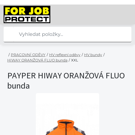
/
PRACOVNÍ ODĚVY
/
HV reflexní oděvy
/
HV bundy
/
HIWAY ORANŽOVÁ FLUO bunda
/
XXL
PAYPER HIWAY ORANŽOVÁ FLUO
bunda