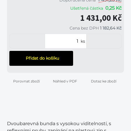
0,25 Kč
Ušetřená částka
1 431,00 Kč
Cena bez DPH
1 182,64 Kč
ks
Přidat do košíku
Porovnat zboží
Náhled v PDF
Dotaz ke zboží
Dvoubarevná bunda s vysokou viditelností, s
reflexními pruhy, zapínání na plastový zip s