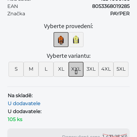
EAN
8053368019285
Značka
PAYPER
Vyberte provedení:
Vyberte variantu:
S
M
L
XL
XXL
3XL
4XL
5XL
Na skladě:
U dodavatele
U dodavatele:
105 ks
1 431,25 Kč
Doporučená cena