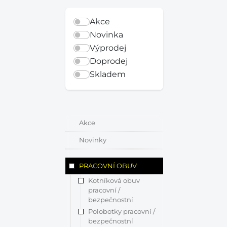
Akce
Novinka
Výprodej
Doprodej
Skladem
Akce
Novinky
PRACOVNÍ OBUV
Kotníková obuv
pracovní /
bezpečnostní
Polobotky pracovní /
bezpečnostní