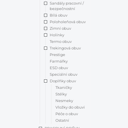
Sandály pracovní /
bezpečnostní
Bílá obuv
Poloholeňová obuv
Zimní obuv
Holínky
Termo obuv
Trekingová obuv
Prestige
Farmářky
ESD obuv
Speciální obuv
Doplňky obuv
Tkaničky
Stélky
Nesmeky
Vložky do obuvi
Péče o obuv
Ostatní