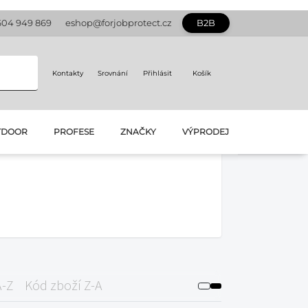
604 949 869
eshop@forjobprotect.cz
B2B
Kontakty
Srovnání
Přihlásit
Košík
TDOOR
PROFESE
ZNAČKY
VÝPRODEJ
A-Z
Kód zboží Z-A