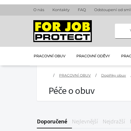
O nás
Kontakty
FAQ
Odstoupení od sm
PRACOVNÍ OBUV
PRACOVNÍ ODĚVY
PRAC
/
PRACOVNÍ OBUV
/
Doplňky obuv
Péče o obuv
Doporučené
Nejlevnější
Nejdražší