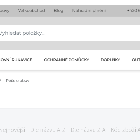
louvy
Velkoobchod
Blog
Náhradní plnění
+420 
OVNÍ RUKAVICE
OCHRANNÉ POMŮCKY
DOPLŇKY
OU
/
Péče o obuv
Nejnovější
Dle názvu A-Z
Dle názvu Z-A
Kód zboží 