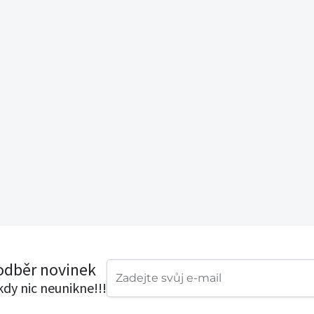
 odběr novinek
ikdy nic neunikne!!!