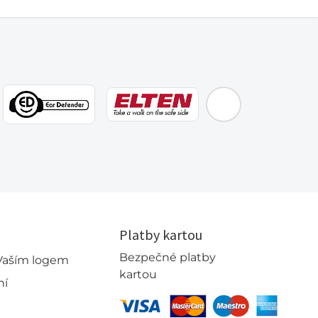
EMOS
Platby kartou
Bezpečné platby
 Vaším logem
kartou
ní