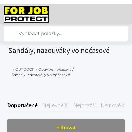
Sandály, nazouváky volnočasové
/
OUTDOOR
/
Obuv volnočasová
/
Sandály, nazouváky volnočasové
Doporučené
Nejlevnější
Nejdražší
Nejnovější
Filtrovat