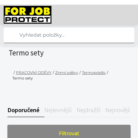
Termo sety
/
PRACOVNÍ ODĚVY
/
Zimní oděvy
/
Termoprádlo
/
Termo sety
Doporučené
Nejlevnější
Nejdražší
Nejnovější
Filtrovat