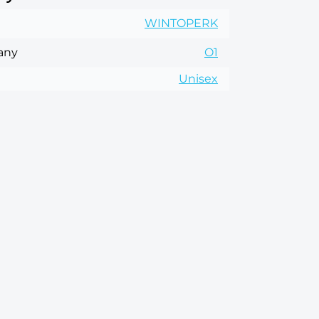
WINTOPERK
rany
O1
Unisex