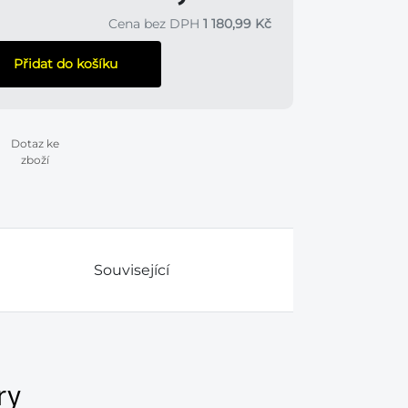
Cena bez DPH
1 180,99 Kč
Přidat do košíku
Dotaz ke
zboží
Související
ry