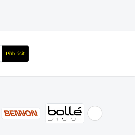
Příhlásit
EMOS