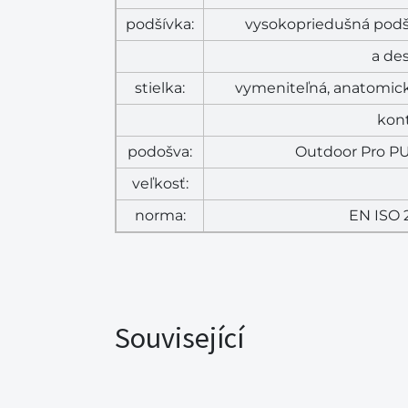
podšívka:
vysokopriedušná podš
a de
stielka:
vymeniteľná, anatomick
kont
podošva:
Outdoor Pro PU
veľkosť:
norma:
EN ISO 
Související