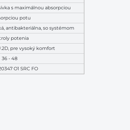
ívka s maximálnou absorpciou
sorpciou potu
á, antibakteriálna, so systémom
roly potenia
.2D, pre vysoký komfort
36 - 48
20347 O1 SRC FO