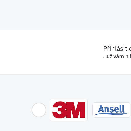
Přihlásit
...už vám n