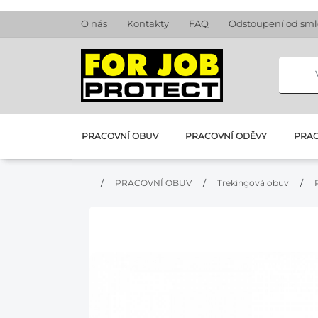
O nás
Kontakty
FAQ
Odstoupení od sm
PRACOVNÍ OBUV
PRACOVNÍ ODĚVY
PRAC
/
PRACOVNÍ OBUV
/
Trekingová obuv
/