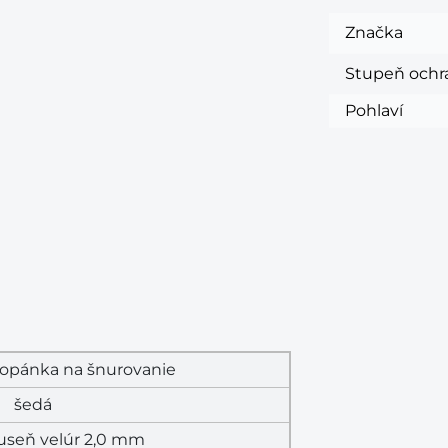
Značka
Stupeň och
Pohlaví
topánka na šnurovanie
šedá
useň velúr 2,0 mm