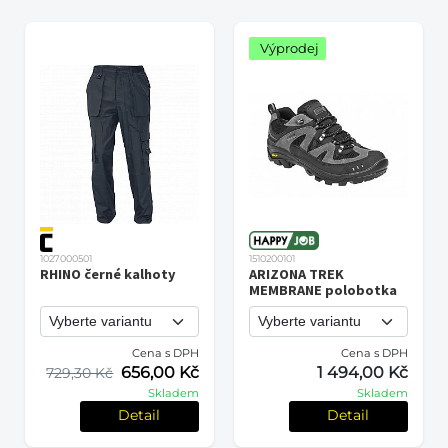
Výprodej
1027000501
1510200101
RHINO černé kalhoty
ARIZONA TREK
MEMBRANE polobotka
Cena s DPH
Cena s DPH
656,00 Kč
1 494,00 Kč
729,30 Kč
Skladem
Skladem
Detail
Detail