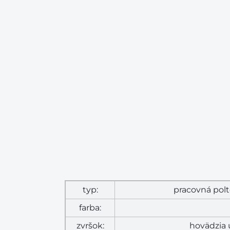
typ:
pracovná pol
farba:
zvršok:
hovädzia 