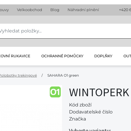
louvy
Velkoobchod
Blog
Náhradní plnění
+420 
OVNÍ RUKAVICE
OCHRANNÉ POMŮCKY
DOPLŇKY
OU
Polobotky trekingové
/
SAHARA O1 green
WINTOPERK 
Kód zboží
Dodavatelské číslo
Značka
Vyberte variantu: