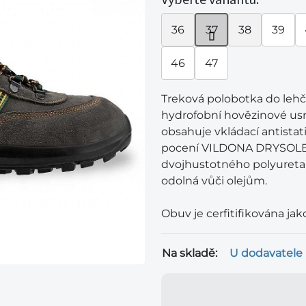
36
37
38
39
46
47
Treková polobotka do lehč
hydrofobní hovězinové u
obsahuje vkládací antista
pocení VILDONA DRYSOLE.
dvojhustotného polyuretanu
odolná vůči olejům.
Obuv je cerfitifikována ja
Na skladě:
U dodavatele