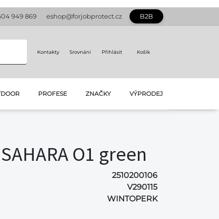
604 949 869
eshop@forjobprotect.cz
B2B
Kontakty
Srovnání
Přihlásit
Košík
TDOOR
PROFESE
ZNAČKY
VÝPRODEJ
SAHARA O1 green
2510200106
V290115
WINTOPERK