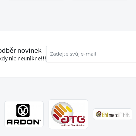
 odběr novinek
ikdy nic neunikne!!!