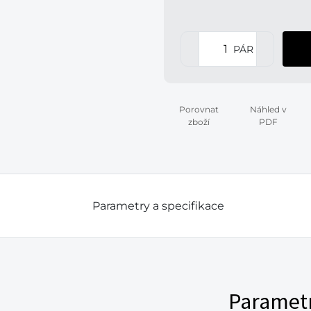
PÁR
Porovnat
Náhled v
zboží
PDF
Parametry a specifikace
Paramet