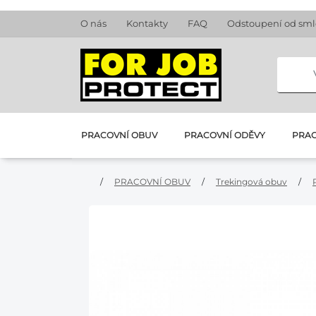
O nás
Kontakty
FAQ
Odstoupení od sm
PRACOVNÍ OBUV
PRACOVNÍ ODĚVY
PRAC
/
PRACOVNÍ OBUV
/
Trekingová obuv
/