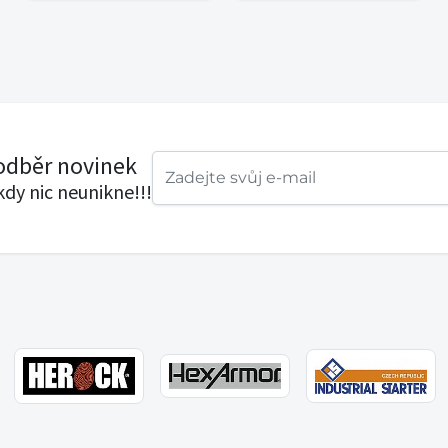
 odběr novinek
ikdy nic neunikne!!!