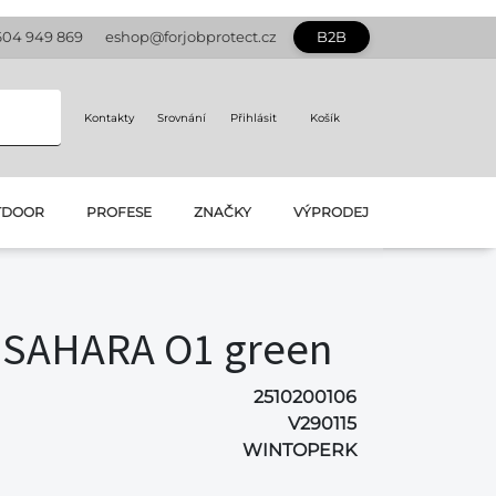
604 949 869
eshop@forjobprotect.cz
B2B
Kontakty
Srovnání
Přihlásit
Košík
TDOOR
PROFESE
ZNAČKY
VÝPRODEJ
SAHARA O1 green
2510200106
V290115
WINTOPERK