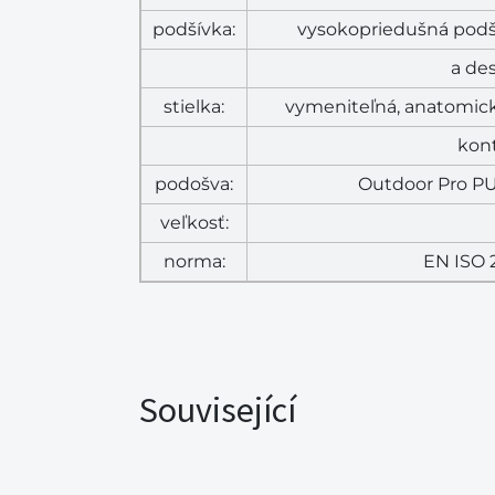
podšívka:
vysokopriedušná podš
a de
stielka:
vymeniteľná, anatomick
kont
podošva:
Outdoor Pro PU
veľkosť:
norma:
EN ISO 
Související