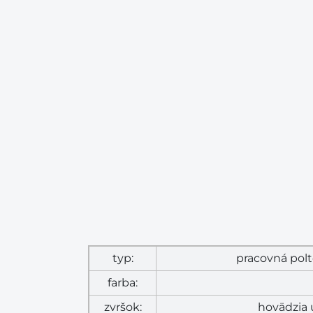
typ:
pracovná pol
farba:
zvršok:
hovädzia 