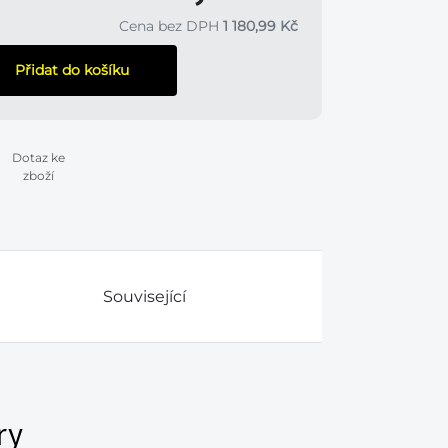
Cena bez DPH
1 180,99 Kč
Přidat do košíku
Dotaz ke
zboží
Související
ry