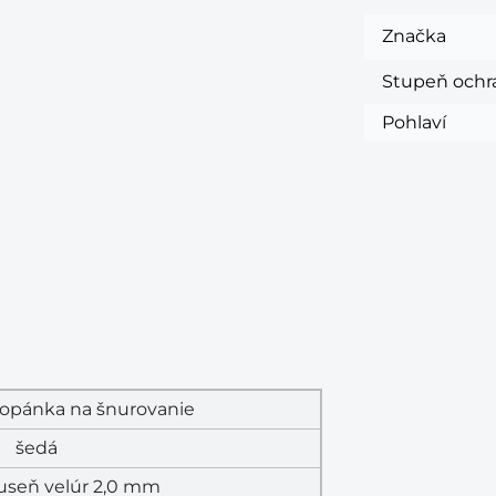
Značka
Stupeň och
Pohlaví
topánka na šnurovanie
šedá
useň velúr 2,0 mm