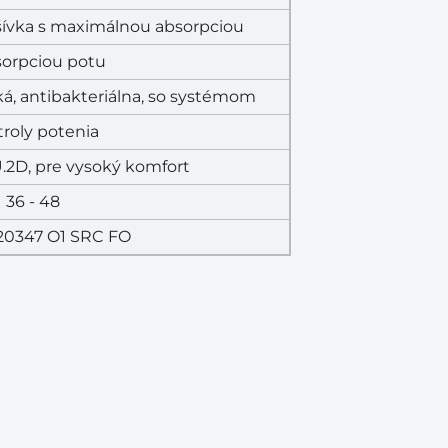
ívka s maximálnou absorpciou
sorpciou potu
á, antibakteriálna, so systémom
roly potenia
.2D, pre vysoký komfort
36 - 48
20347 O1 SRC FO