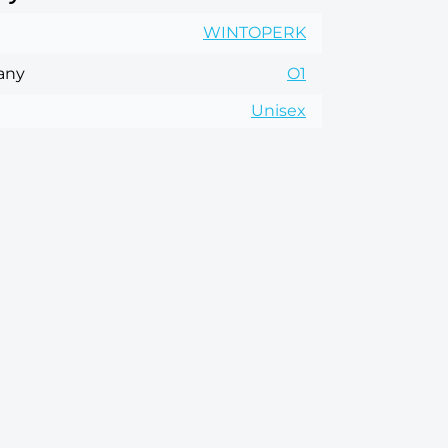
WINTOPERK
rany
O1
Unisex