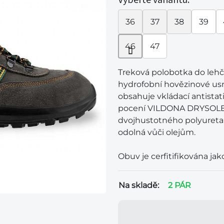
36
37
38
39
46
47
Treková polobotka do lehč
hydrofobní hovězinové u
obsahuje vkládací antista
pocení VILDONA DRYSOLE.
dvojhustotného polyuretanu
odolná vůči olejům.
Obuv je cerfitifikována ja
Na skladě:
2 PÁR