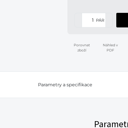
PÁR
Porovnat
Náhled v
zboží
PDF
Parametry a specifikace
Paramet