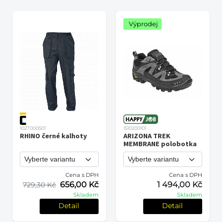
Výprodej
1027000501
1510200101
RHINO černé kalhoty
ARIZONA TREK
MEMBRANE polobotka
Cena s DPH
Cena s DPH
656,00 Kč
1 494,00 Kč
729,30 Kč
Skladem
Skladem
Detail
Detail