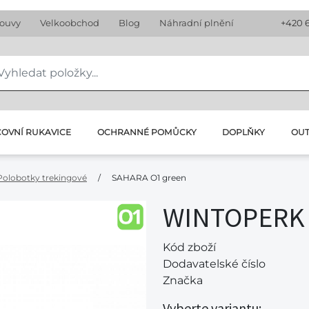
louvy
Velkoobchod
Blog
Náhradní plnění
+420 
OVNÍ RUKAVICE
OCHRANNÉ POMŮCKY
DOPLŇKY
OU
Polobotky trekingové
/
SAHARA O1 green
WINTOPERK 
Kód zboží
Dodavatelské číslo
Značka
Vyberte variantu: