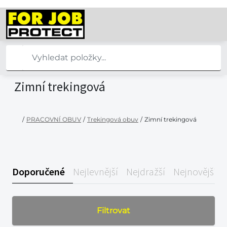
Zimní trekingová
/
PRACOVNÍ OBUV
/
Trekingová obuv
/
Zimní trekingová
Doporučené
Nejlevnější
Nejdražší
Nejnovější
Filtrovat