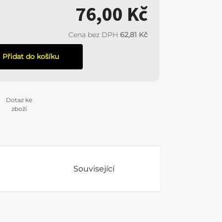
76,00 Kč
Cena bez DPH
62,81 Kč
Přidat do košíku
Dotaz ke
zboží
Související