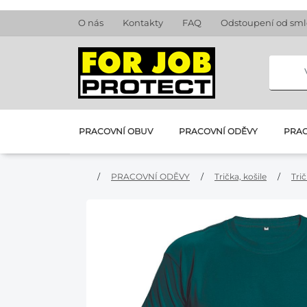
O nás
Kontakty
FAQ
Odstoupení od sm
PRACOVNÍ OBUV
PRACOVNÍ ODĚVY
PRAC
/
PRACOVNÍ ODĚVY
/
Trička, košile
/
Tri