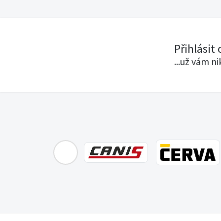
Přihlásit
...už vám n