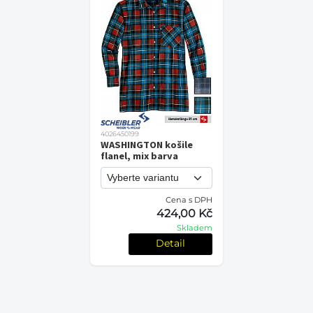
4026450199
WASHINGTON košile
flanel, mix barva
Cena s DPH
424,00 Kč
Skladem
Detail