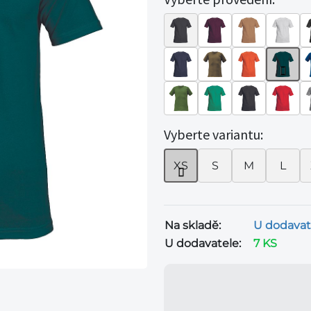
Vyberte variantu:
XS
S
M
L
Na skladě:
U dodavat
U dodavatele:
7 KS