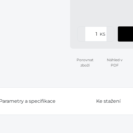
KS
Porovnat
Náhled v
zboží
PDF
Parametry a specifikace
Ke stažení