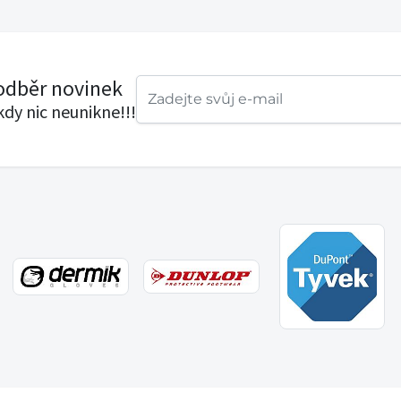
 odběr novinek
ikdy nic neunikne!!!