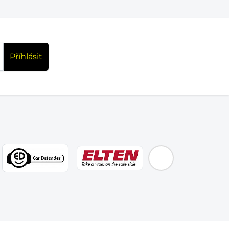
Příhlásit
EMOS