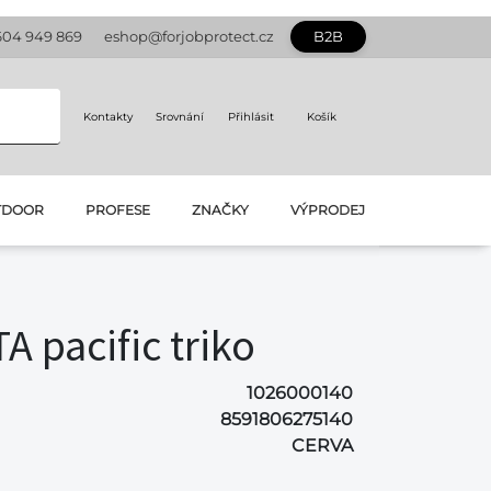
604 949 869
eshop@forjobprotect.cz
B2B
Kontakty
Srovnání
Přihlásit
Košík
TDOOR
PROFESE
ZNAČKY
VÝPRODEJ
 pacific triko
1026000140
8591806275140
CERVA