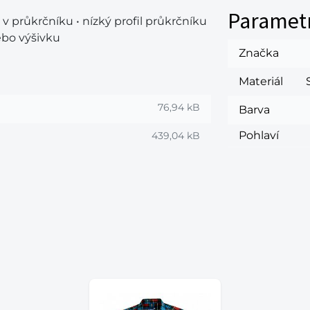
Paramet
 v průkrčníku • nízký profil průkrčníku
ebo výšivku
Značka
Materiál
76,94 kB
Barva
Pohlaví
439,04 kB