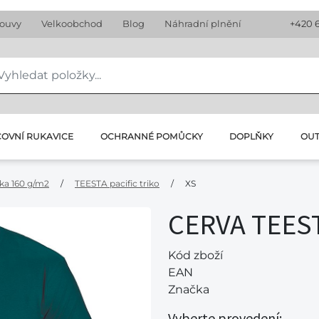
louvy
Velkoobchod
Blog
Náhradní plnění
+420 
OVNÍ RUKAVICE
OCHRANNÉ POMŮCKY
DOPLŇKY
OU
čka 160 g/m2
/
TEESTA pacific triko
/
XS
CERVA TEESTA
Kód zboží
EAN
Značka
Vyberte provedení: